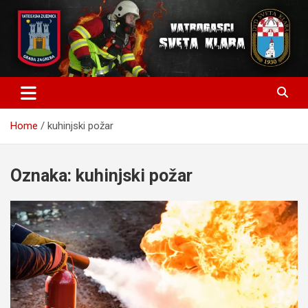
Skip
to
content
Home
kuhinjski požar
Oznaka:
kuhinjski požar