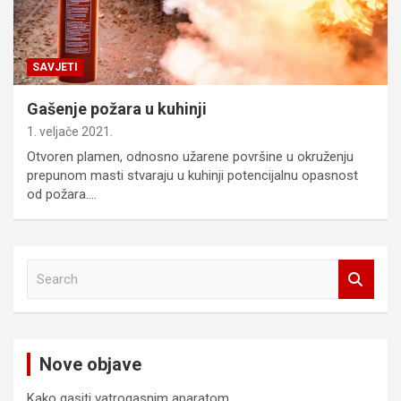
SAVJETI
Gašenje požara u kuhinji
1. veljače 2021.
Otvoren plamen, odnosno užarene površine u okruženju
prepunom masti stvaraju u kuhinji potencijalnu opasnost
od požara.…
S
e
a
r
c
Nove objave
h
Kako gasiti vatrogasnim aparatom