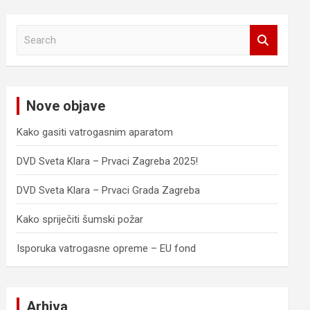
S
e
a
r
c
Nove objave
h
Kako gasiti vatrogasnim aparatom
DVD Sveta Klara – Prvaci Zagreba 2025!
DVD Sveta Klara – Prvaci Grada Zagreba
Kako spriječiti šumski požar
Isporuka vatrogasne opreme – EU fond
Arhiva