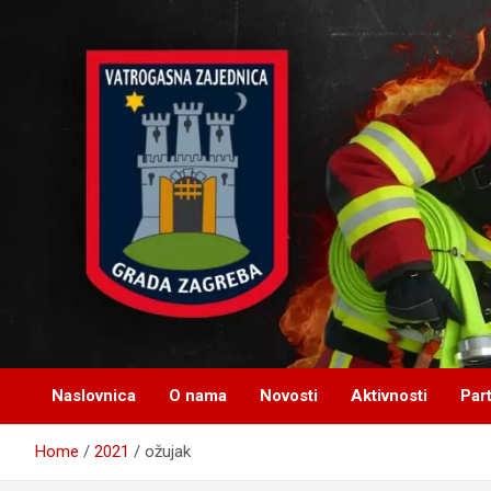
S
k
i
p
t
o
c
o
n
t
e
n
t
Naslovnica
O nama
Novosti
Aktivnosti
Par
Home
2021
ožujak