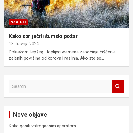
SAVJETI
Kako spriječiti šumski požar
18. travnja 2024.
Dolaskom ljepšeg i toplijeg vremena započinje čišćenje
zelenih površina od korova i raslinja. Ako ste se…
S
e
a
r
c
Nove objave
h
Kako gasiti vatrogasnim aparatom