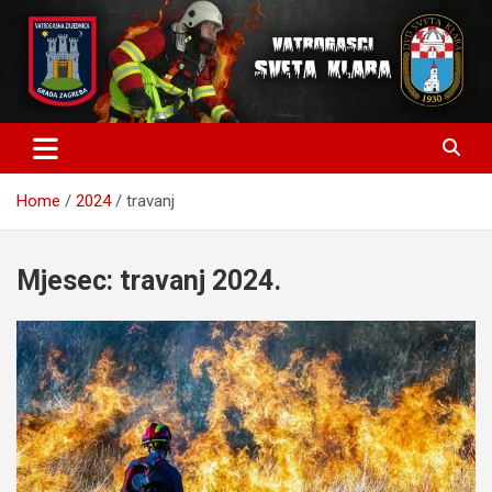
S
k
i
p
t
o
c
o
n
Home
2024
travanj
t
e
n
Mjesec:
travanj 2024.
t