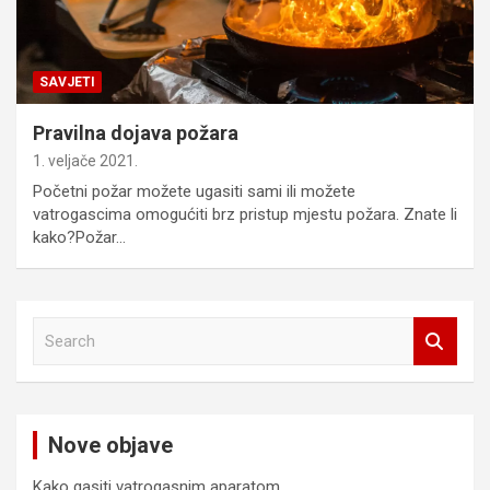
SAVJETI
Pravilna dojava požara
1. veljače 2021.
Početni požar možete ugasiti sami ili možete
vatrogascima omogućiti brz pristup mjestu požara. Znate li
kako?Požar…
S
e
a
r
c
Nove objave
h
Kako gasiti vatrogasnim aparatom