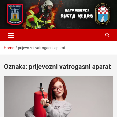
Skip
to
content
Home
prijevozni vatrogasni aparat
Oznaka:
prijevozni vatrogasni aparat