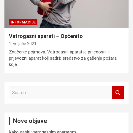
INFORMACIJE
Vatrogasni aparati – Općenito
1. veljače 2021.
Značenje pojmova: Vatrogasni aparat je prijenosni ili
prijevozni aparat koji sadrži sredstvo za gašenje požara
koje…
S
e
a
r
c
Nove objave
h
Kako gasiti vatrogasnim aparatom